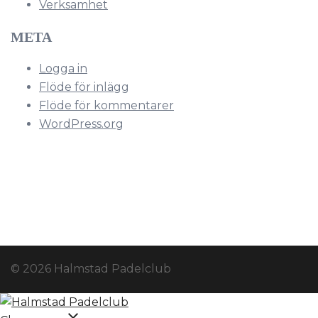
Verksamhet
META
Logga in
Flöde för inlägg
Flöde för kommentarer
WordPress.org
© 2026 Halmstad Padelclub